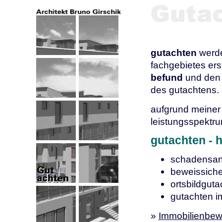
gutachten
werde
fachgebietes ers
befund
und den
des gutachtens.
aufgrund meiner 
leistungsspektr
gutachten - 
schadensan
beweissich
ortsbildguta
gutachten i
»
Immobilienbew