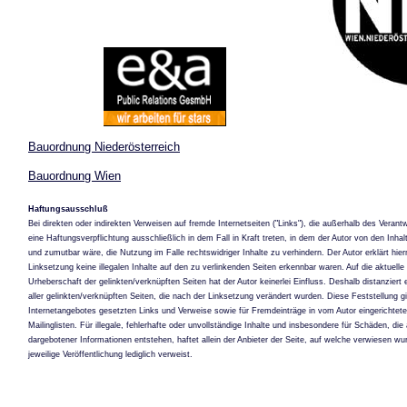
Bauordnung Niederösterreich
Bauordnung Wien
Haftungsausschluß
Bei direkten oder indirekten Verweisen auf fremde Internetseiten ("Links"), die außerhalb des Veran
eine Haftungsverpflichtung ausschließlich in dem Fall in Kraft treten, in dem der Autor von den Inh
und zumutbar wäre, die Nutzung im Falle rechtswidriger Inhalte zu verhindern. Der Autor erklärt hie
Linksetzung keine illegalen Inhalte auf den zu verlinkenden Seiten erkennbar waren. Auf die aktuelle 
Urheberschaft der gelinkten/verknüpften Seiten hat der Autor keinerlei Einfluss. Deshalb distanziert e
aller gelinkten/verknüpften Seiten, die nach der Linksetzung verändert wurden. Diese Feststellung gil
Internetangebotes gesetzten Links und Verweise sowie für Fremdeinträge in vom Autor eingerichte
Mailinglisten. Für illegale, fehlerhafte oder unvollständige Inhalte und insbesondere für Schäden, d
dargebotener Informationen entstehen, haftet allein der Anbieter der Seite, auf welche verwiesen wurd
jeweilige Veröffentlichung lediglich verweist.