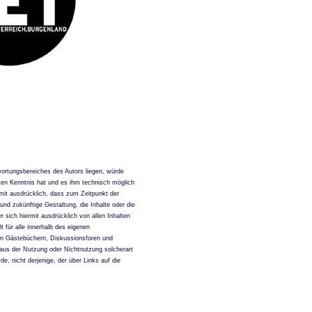
twortungsbereiches des Autors liegen, würde
alten Kenntnis hat und es ihm technisch möglich
rmit ausdrücklich, dass zum Zeitpunkt der
und zukünftige Gestaltung, die Inhalte oder die
r sich hiermit ausdrücklich von allen Inhalten
t für alle innerhalb des eigenen
ten Gästebüchern, Diskussionsforen und
ie aus der Nutzung oder Nichtnutzung solcherart
e, nicht derjenige, der über Links auf die